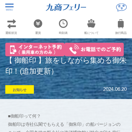
MENU
運航状況
運賃
時刻表
船について
旅行商品
【 御船印 】旅をしながら集める御朱
印！(追加更新）
2024.06.20
お知らせ
■御船印って何？
御船印は寺社仏閣でもらえる「御朱印」の船バージョンの