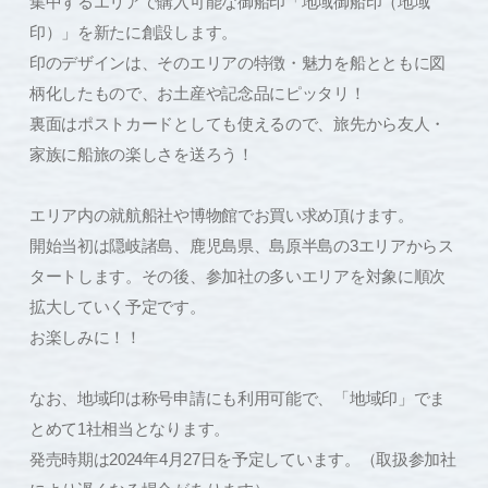
集中するエリアで購入可能な御船印「地域御船印（地域
印）」を新たに創設します。
印のデザインは、そのエリアの特徴・魅力を船とともに図
柄化したもので、お土産や記念品にピッタリ！
裏面はポストカードとしても使えるので、旅先から友人・
家族に船旅の楽しさを送ろう！
エリア内の就航船社や博物館でお買い求め頂けます。
開始当初は隠岐諸島、鹿児島県、島原半島の3エリアからス
タートします。その後、参加社の多いエリアを対象に順次
拡大していく予定です。
お楽しみに！！
なお、地域印は称号申請にも利用可能で、「地域印」でま
とめて1社相当となります。
発売時期は2024年4月27日を予定しています。（取扱参加社