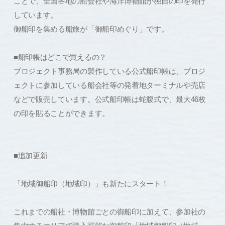
ことで、全国各地の船会社や海洋博物館が独自の印を発行
しています。
御船印を集める船旅が「御船印めぐり」です。
■船印帳はどこで買えるの？
プロジェクト事務局の製作している公式船印帳は、プロジ
ェクトに参加している船会社等の発着地ターミナルや売店
などで販売しています。公式船印帳は蛇腹式で、最大46枚
の印を貼ることができます。
■追加更新
「地域御船印（地域印）」も新たにスタート！
これまでの船社・博物館ごとの御船印に加えて、参加社の