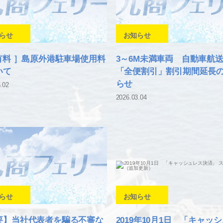
らせ
お知らせ
P有料 ］島原外港駐車場使用料
3～6M未満車両 自動車航
いて
「全便割引」割引期間延長
らせ
.02
2026.03.04
らせ
お知らせ
要】当社代表者を騙る不審な
2019年10月1日 「キャッ