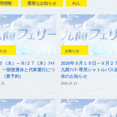
用情報
重要なお知らせ
ALL
らせ
お知らせ
６（水）～８/２７（木）ｼｬﾄ
2026年９月１９日～９月
ﾞｽ 一部便運休と代車運行につ
九商ﾌｪﾘｰ専用シャトルバス
 （要予約）
休のお知らせ
.21
2026.07.13