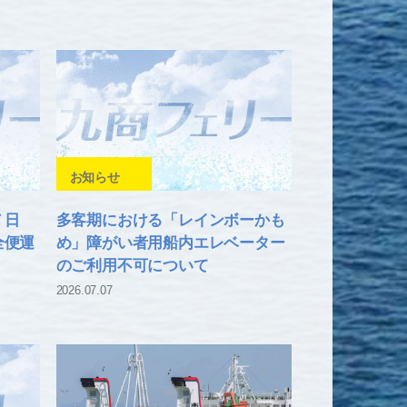
お知らせ
２７日
多客期における「レインボーかも
全便運
め」障がい者用船内エレベーター
のご利用不可について
2026.07.07