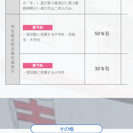
が「Ｂ」）及び第２級並びに第３級
精神障がい者の方はご本人のみ。
学
要予約
生
50％引
・部活動に所属する中学生・高校
限
生・大学生
定
部
活
動
応
援
要予約
割
30％引
引
・部活動に所属する小学生
その他