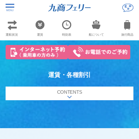
MENU
運航状況
運賃
時刻表
船について
旅行商品
運賃・各種割引
CONTENTS