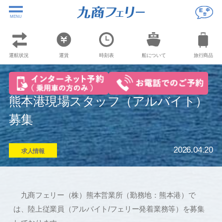
MENU
運航状況
運賃
時刻表
船について
旅行商品
熊本港現場スタッフ（アルバイト）
募集
2026.04.20
求人情報
九商フェリー（株）熊本営業所（勤務地：熊本港）で
は、陸上従業員（アルバイト/フェリー発着業務等）を募集