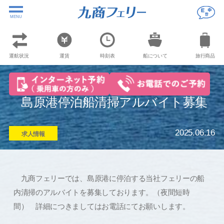
MENU
運航状況
運賃
時刻表
船について
旅行商品
島原港停泊船清掃アルバイト募集
2025.06.16
求人情報
九商フェリーでは、島原港に停泊する当社フェリーの船
内清掃のアルバイトを募集しております。（夜間短時
間） 詳細につきましてはお電話にてお願いします。